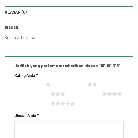
ULASAN (0)
Ulasan
Belum ada ulasan.
Jadilah yang pertama memberikan ulasan “BP DC 018”
Rating Anda
*
1 bintang dari 5
2 bintang dari 5
3 bintang dari 5
4 bintang dari 5
5 bintang dari 5
Ulasan Anda
*