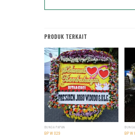
PRODUK TERKAIT
BUNGA PAPAN
BUNGA
BP W 029
BP W 