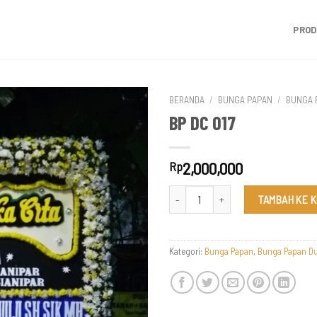
PRO
BERANDA
/
BUNGA PAPAN
/
BUNGA 
BP DC 017
2,000,000
Rp
Kuantitas BP DC 017
TAMBAH KE 
Kategori:
Bunga Papan
,
Bunga Papan Du