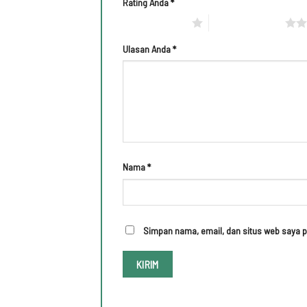
Rating Anda
*
1 bintang dari 5
2 bintang dari 5
Ulasan Anda
*
Nama
*
Simpan nama, email, dan situs web saya p