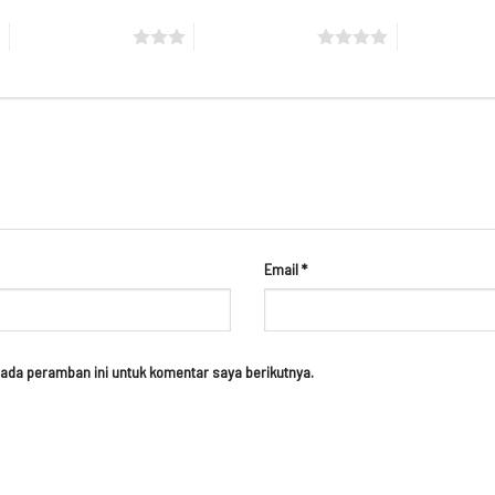
3 bintang dari 5
4 bintang dari 5
5 bintang da
Email
*
ada peramban ini untuk komentar saya berikutnya.