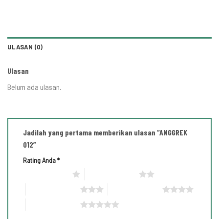
ULASAN (0)
Ulasan
Belum ada ulasan.
Jadilah yang pertama memberikan ulasan “ANGGREK
012”
Rating Anda
*
1 bintang dari 5
2 bintang dari 5
3 bintang dari 5
4 bintang dari 5
5 bintang dari 5