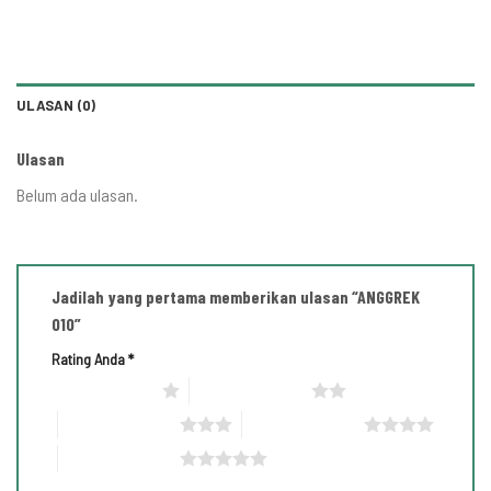
ULASAN (0)
Ulasan
Belum ada ulasan.
Jadilah yang pertama memberikan ulasan “ANGGREK
010”
Rating Anda
*
1 bintang dari 5
2 bintang dari 5
3 bintang dari 5
4 bintang dari 5
5 bintang dari 5