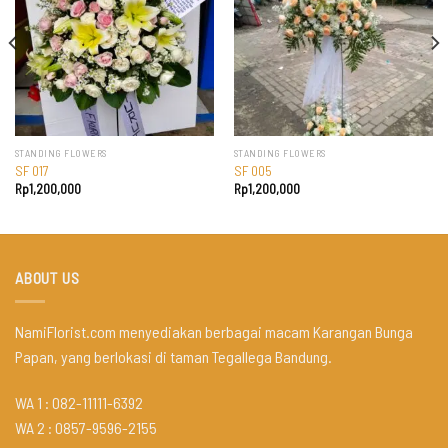
STANDING FLOWERS
STANDING FLOWERS
SF 017
SF 005
Rp
1,200,000
Rp
1,200,000
ABOUT US
NamiFlorist.com menyediakan berbagai macam Karangan Bunga
Papan, yang berlokasi di taman Tegallega Bandung.
WA 1 : 082-11111-6392
WA 2 : 0857-9596-2155