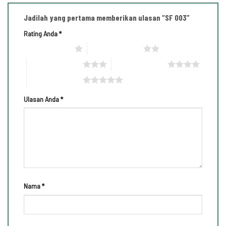
Jadilah yang pertama memberikan ulasan “SF 003”
Rating Anda
*
1 bintang dari 5
2 bintang dari 5
3 bintang dari 5
4 bintang dari 5
5 bintang dari 5
Ulasan Anda
*
Nama
*