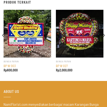
PRODUK TERKAIT
BUNGA PAPAN
BUNGA PAPAN
BP W 003
BP W 027
Rp
600,000
Rp
2,000,000
ABOUT US
NamiFlorist.com menyediakan berbagai macam Karangan Bunga