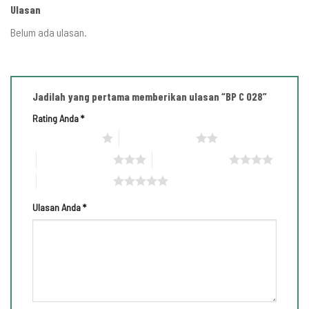
Ulasan
Belum ada ulasan.
Jadilah yang pertama memberikan ulasan “BP C 028”
Rating Anda
*
1 bintang dari 5
2 bintang dari 5
3 bintang dari 5
4 bintang dari 5
5 bintang dari 5
Ulasan Anda
*