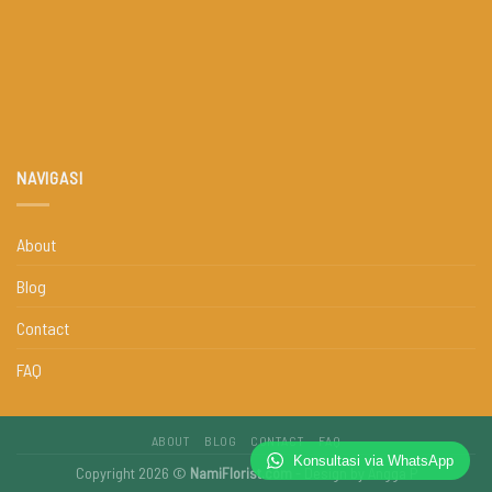
NAVIGASI
About
Blog
Contact
FAQ
ABOUT
BLOG
CONTACT
FAQ
Konsultasi via WhatsApp
Copyright 2026 ©
NamiFlorist.com
- Design by
Angga P